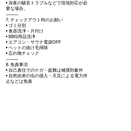
• 深夜の騒音トラブルなどで現地対応が必
要な場合。
⸻
7. チェックアウト時のお願い
• ゴミ分別
• 食器洗浄・片付け
• BBQ用品洗浄
• エアコン・サウナ電源OFF
• ペットの抜け毛掃除
• 忘れ物チェック
⸻
8. 免責事項
• 自己責任でのケガ・盗難は補償対象外
• 自然由来の虫の侵入・天災による電力停
止などは免責
TEL:
050-3479-9197
〒516-0001 三重県伊勢市大湊町３１１