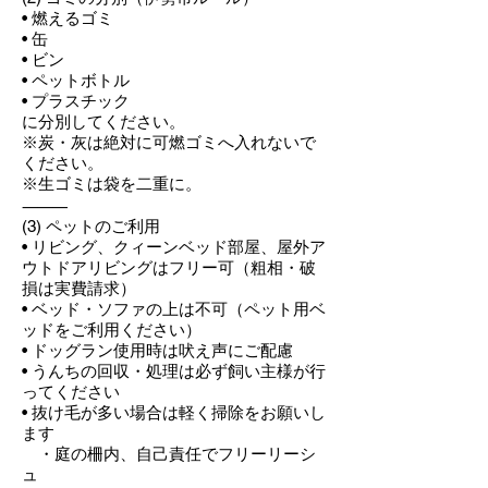
• 燃えるゴミ
• 缶
• ビン
• ペットボトル
• プラスチック
に分別してください。
※炭・灰は絶対に可燃ゴミへ入れないで
ください。
※生ゴミは袋を二重に。
⸻
(3) ペットのご利用
• リビング、クィーンベッド部屋、屋外ア
ウトドアリビングはフリー可（粗相・破
損は実費請求）
• ベッド・ソファの上は不可（ペット用ベ
ッドをご利用ください）
• ドッグラン使用時は吠え声にご配慮
• うんちの回収・処理は必ず飼い主様が行
ってください
• 抜け毛が多い場合は軽く掃除をお願いし
ます
・庭の柵内、自己責任でフリーリーシ
ュ