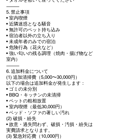
⸻
5. 禁止事項
• 室内喫煙
• 近隣迷惑となる騒音
• 無許可のペット持ち込み
• 宿泊者以外の立ち入り
• 未成年者のみでの宿泊
• 危険行為（花火など）
• 強い匂いの残る調理（焼肉・揚げ物など
室内）
⸻
6. 追加料金について
(1) 追加清掃費（5,000〜30,000円）
以下の場合は追加料金が発生します：
• ゴミの未分別
• BBQ・キッチンの未清掃
• ペットの粗相放置
• 室内喫煙（最低30,000円）
• ベッド・ソファの著しい汚れ
(2) 破損・紛失
• 故意・過失問わず、破損・汚損・紛失は
実費請求となります。
(3) 緊急対応費（10,000円）