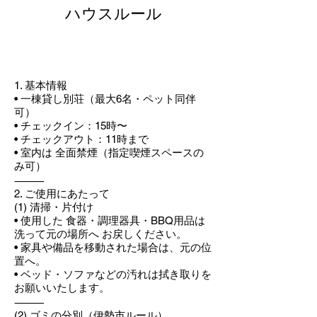
ハウスルール
1. 基本情報
• 一棟貸し別荘（最大6名・ペット同伴
可）
• チェックイン：15時〜
• チェックアウト：11時まで
• 室内は 全面禁煙（指定喫煙スペースの
み可）
⸻
2. ご使用にあたって
(1) 清掃・片付け
• 使用した 食器・調理器具・BBQ用品は
洗って元の場所へ お戻しください。
• 家具や備品を移動された場合は、元の位
置へ。
• ベッド・ソファなどの汚れは拭き取りを
お願いいたします。
⸻
(2) ゴミの分別（伊勢市ルール）