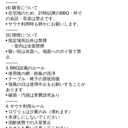
⸻
(4) 騒音について
• 住宅地のため、21時以降のBBQ・外で
の会話・音楽は禁止です。
• サウナ利用時も静かにお願いします。
⸻
(5) 喫煙について
• 指定場所以外は禁煙
・室内は全面禁煙
• 吸い殻は灰皿へ。地面へのポイ捨て禁
止。
⸻
3. BBQ設備のルール
• 使用後の網・鉄板の洗浄
• テーブル・椅子の原状回復
• 強風の日は使用中止をお願いすることが
あります
• 破損・汚損は実費請求あり
⸻
4. サウナ利用ルール
• ロウリュは少量のみ（壊れます）
• 水浸しにしないでください
• 泥酔状態での入室禁止
• タオルを敷いて座ってください